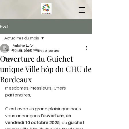
Post
Actualités du mois
Antoine Lafon
Actualités du mois
22 oct. 2025
1 min de lecture
Ouverture du Guichet
Social
unique Ville hôp du CHU de
Bordeaux
Mesdames, Messieurs, Chers 
partenaires,
C’est avec un grand plaisir que nous 
vous annonçons 
l’ouverture, ce 
vendredi 10 octobre 2025
, du 
guichet 